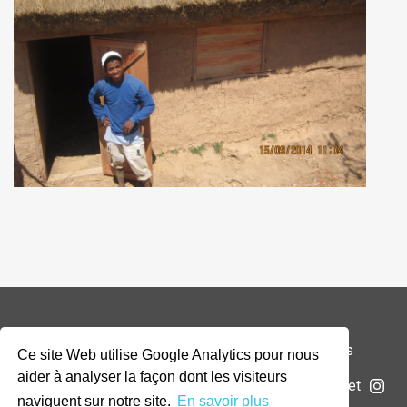
© 2026 Addax & Oryx Foundation —
Mentions légales
Ce site Web utilise Google Analytics pour nous
aider à analyser la façon dont les visiteurs
La Fondation
Projets
Actualités
Soumettre un projet
naviguent sur notre site.
En savoir plus