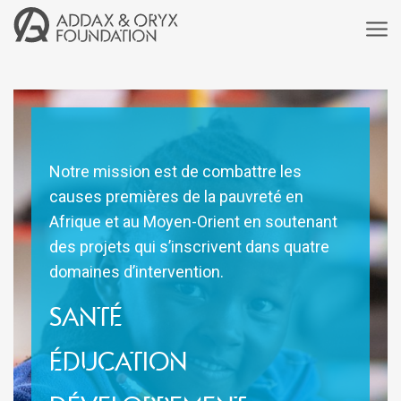
Notre mission est de combattre les
causes premières de la pauvreté en
Afrique et au Moyen-Orient en soutenant
des projets qui s’inscrivent dans quatre
domaines d’intervention.
santé
éducation