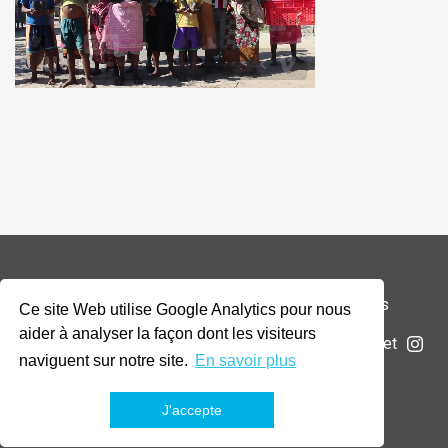
© 2026 Addax & Oryx Foundation —
Mentions légales
Ce site Web utilise Google Analytics pour nous
aider à analyser la façon dont les visiteurs
La Fondation
Projets
Actualités
Soumettre un projet
naviguent sur notre site.
En savoir plus
J'accepte