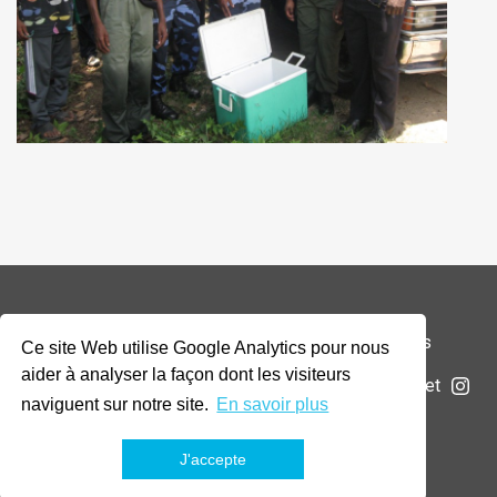
© 2026 Addax & Oryx Foundation —
Mentions légales
Ce site Web utilise Google Analytics pour nous
aider à analyser la façon dont les visiteurs
La Fondation
Projets
Actualités
Soumettre un projet
naviguent sur notre site.
En savoir plus
J'accepte