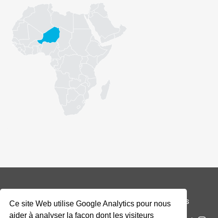
© 2026 Addax & Oryx Foundation —
Mentions légales
Ce site Web utilise Google Analytics pour nous
aider à analyser la façon dont les visiteurs