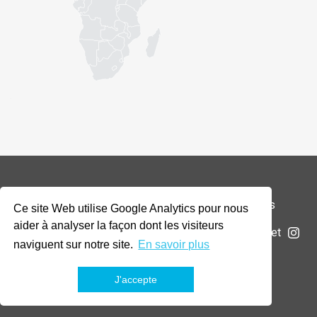
© 2026 Addax & Oryx Foundation —
Mentions légales
Ce site Web utilise Google Analytics pour nous
aider à analyser la façon dont les visiteurs
La Fondation
Projets
Actualités
Soumettre un projet
naviguent sur notre site.
En savoir plus
J'accepte