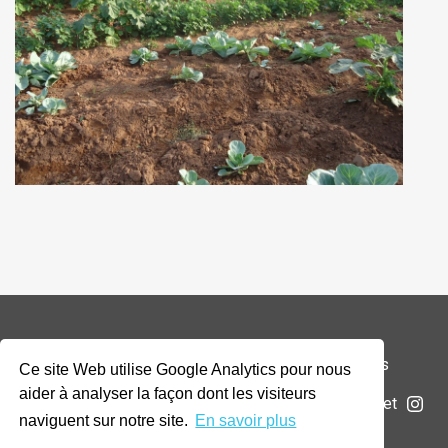
© 2026 Addax & Oryx Foundation —
Mentions légales
Ce site Web utilise Google Analytics pour nous
aider à analyser la façon dont les visiteurs
La Fondation
Projets
Actualités
Soumettre un projet
naviguent sur notre site.
En savoir plus