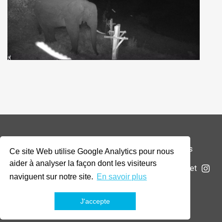
© 2026 Addax & Oryx Foundation —
Mentions légales
Ce site Web utilise Google Analytics pour nous
aider à analyser la façon dont les visiteurs
La Fondation
Projets
Actualités
Soumettre un projet
naviguent sur notre site.
En savoir plus
J'accepte