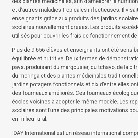
des plantes médicinales, afin d’améliorer la nutritio
et d’autres maladies tropicales infectieuses. Il visa
enseignants grâce aux produits des jardins scolaires
scolaires nouvellement créées. Les produits excéde
utilisés pour couvrir les frais de fonctionnement de 
Plus de 9 656 élèves et enseignants ont été sensibi
équilibrée et nutritive. Deux fermes de démonstrati
pays, produisant du margousier, du tchayo, de la citro
du moringa et des plantes médicinales traditionnel
jardins potagers fonctionnels et dix d’entre elles on
des fourneaux améliorés. Ces fourneaux écologiqu
écoles voisines à adopter le même modèle. Les repa
scolaires sont l’une des principales motivations pour
en milieu rural.
IDAY International est un réseau international comp