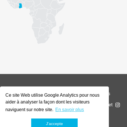
© 2026 Addax & Oryx Foundation —
Mentions légales
Ce site Web utilise Google Analytics pour nous
aider à analyser la façon dont les visiteurs
La Fondation
Projets
Actualités
Soumettre un projet
naviguent sur notre site.
En savoir plus
J'accepte