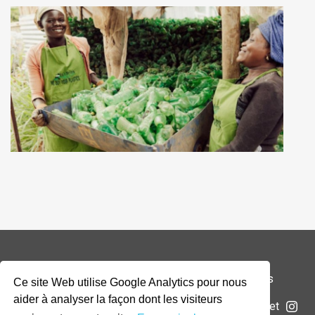
© 2026 Addax & Oryx Foundation —
Mentions légales
Ce site Web utilise Google Analytics pour nous
aider à analyser la façon dont les visiteurs
La Fondation
Projets
Actualités
Soumettre un projet