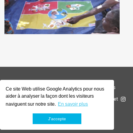
© 2026 Addax & Oryx Foundation —
Mentions légales
Ce site Web utilise Google Analytics pour nous
aider à analyser la façon dont les visiteurs
La Fondation
Projets
Actualités
Soumettre un projet
naviguent sur notre site.
En savoir plus
J'accepte