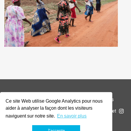
© 2026 Addax & Oryx Foundation —
Mentions légales
Ce site Web utilise Google Analytics pour nous
aider à analyser la façon dont les visiteurs
La Fondation
Projets
Actualités
Soumettre un projet
naviguent sur notre site.
En savoir plus
J'accepte