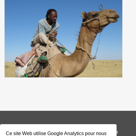
© 2026 Addax & Oryx Foundation —
Mentions légales
Ce site Web utilise Google Analytics pour nous