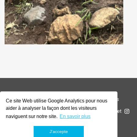
© 2026 Addax & Oryx Foundation —
Mentions légales
Ce site Web utilise Google Analytics pour nous
aider à analyser la façon dont les visiteurs
La Fondation
Projets
Actualités
Soumettre un projet
naviguent sur notre site.
En savoir plus
J'accepte